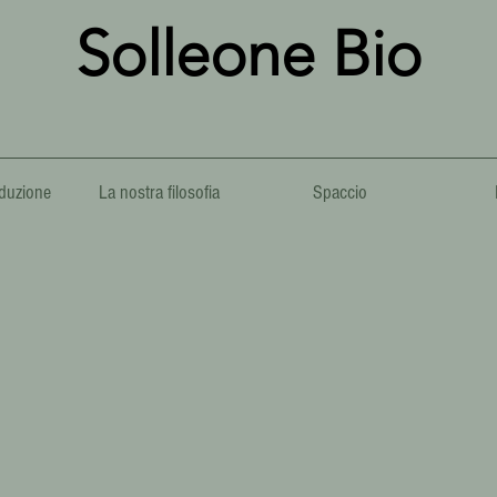
Solleone Bio
duzione
La nostra filosofia
Spaccio