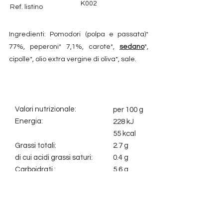
K002
Ref. listino
Ingredienti: Pomodori (polpa e passata)*
77%, peperoni* 7,1%, carote*,
sedano
*,
cipolle*, olio extra vergine di oliva*, sale.
Valori nutrizionale:
per 100 g
Energia:
228 kJ
55 kcal
Grassi totali:
2.7 g
di cui acidi grassi saturi:
0.4 g
Carboidrati :
5.6 g
di cui zuccheri :
4.2 g
Fibre:
1.6 g
Proteine:
1.2 g
Sale:
1.82 g