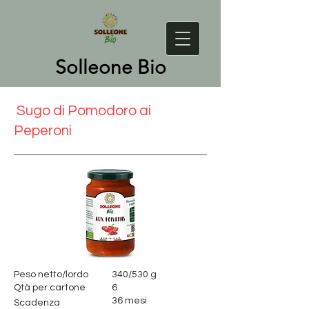
Solleone Bio
Sugo di Pomodoro ai
Peperoni
Peso netto/lordo
340/530 g
Qtà per cartone
6
36 mesi
Scadenza