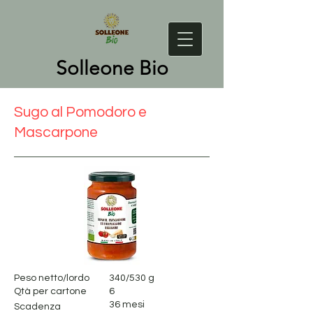
Solleone Bio
Sugo al Pomodoro e
Mascarpone
Peso netto/lordo
340/530 g
Qtà per cartone
6
36 mesi
Scadenza