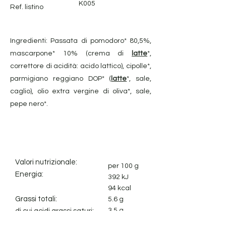
K005
Ref. listino
Ingredienti: Passata di pomodoro* 80,5%,
mascarpone* 10% (crema di
latte
*,
correttore di acidità: acido lattico), cipolle*,
parmigiano reggiano DOP* (
latte
*, sale,
caglio), olio extra vergine di oliva*, sale,
pepe nero*.
Valori nutrizionale:
per 100 g
Energia:
392 kJ
94 kcal
Grassi totali:
5.6 g
3.5 g
di cui acidi grassi saturi:
7.2 g
Carboidrati :