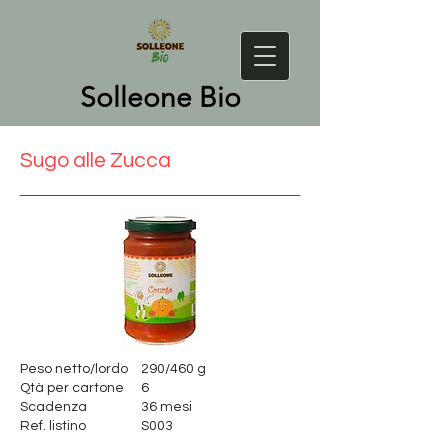
Solleone Bio
Sugo alle Zucca
Peso netto/lordo
290/460 g
Qtà per cartone
6
Scadenza
36 mesi
Ref. listino
S003