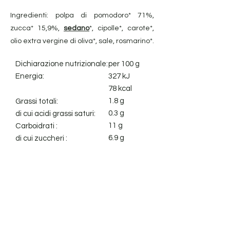
Ingredienti: polpa di pomodoro* 71%,
zucca* 15,9%,
sedano
*, cipolle*, carote*,
olio extra vergine di oliva*, sale, rosmarino*.
Dichiarazione nutrizionale:
per 100 g
Energia:
327 kJ
78 kcal
1.8 g
Grassi totali:
0.3 g
di cui acidi grassi saturi:
11 g
Carboidrati :
6.9 g
di cui zuccheri :
4.7 g
Fibra alimentare:
2.4 g
Proteine:
1.3 g
Sale:
Avviso legale
Cookie Policy