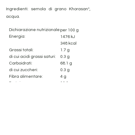
Ingredienti: semola di grano Khorasan*,
acqua.
Dichiarazione nutrizionale:
per 100 g
Energia:
1476 kJ
348 kcal
Grassi totali:
1.7 g
di cui acidi grassi saturi:
0.3 g
Carboidrati:
68.1 g
di cui zuccheri:
0.3 g
Fibra alimentare:
4 g
Proteine:
13.2 g
Sale:
0.003 g
Avviso legale
Cookie Policy