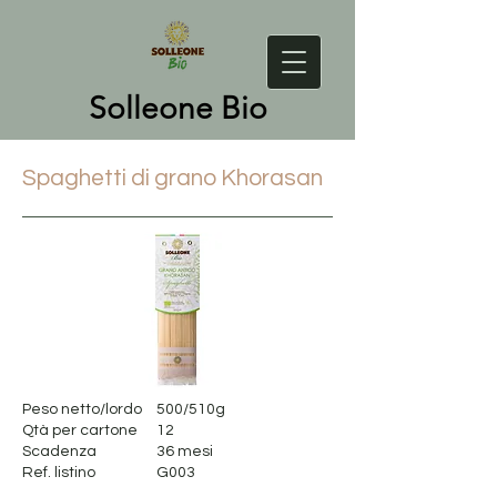
Solleone Bio
Spaghetti di grano Khorasan
Peso netto/lordo
500/510g
Qtà per cartone
12
Scadenza
36 mesi
Ref. listino
G003