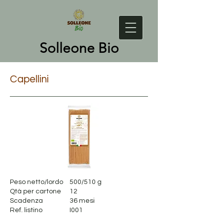
Solleone Bio
Capellini
Peso netto/lordo
500/510 g
Qtà per cartone
12
Scadenza
36 mesi
Ref. listino
I001