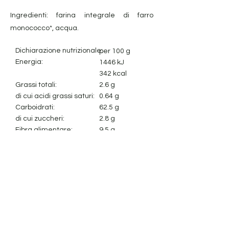
Ingredienti: farina integrale di farro
monococco*, acqua.
Dichiarazione nutrizionale:
per 100 g
Energia:
1446
kJ
342 kcal
Grassi totali:
2.6 g
di cui acidi grassi saturi:
0.64 g
Carboidrati:
62.5 g
di cui zuccheri:
2.8 g
Fibra alimentare:
9.5 g
Proteine:
12.4 g
Sale:
0.01 g
Avviso legale
Cookie Policy
politica sulla riservatezza