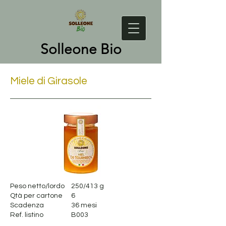
Solleone Bio
Miele di Girasole
Peso netto/lordo
250/413 g
Qtà per cartone
6
Scadenza
36 mesi
Ref. listino
B003