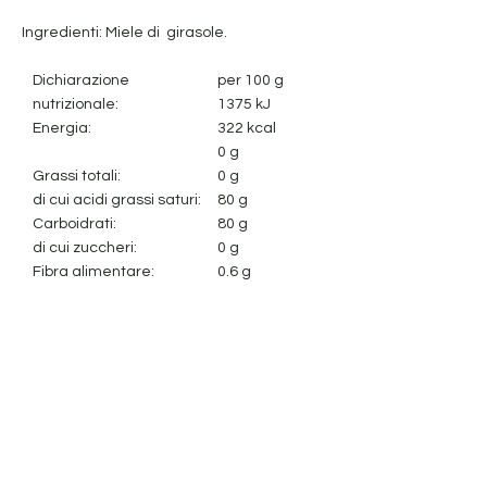
Ingredienti: Miele di girasole.
Dichiarazione
per 100 g
nutrizionale:
1375 kJ
Energia:
322 kcal
0 g
Grassi totali:
0 g
di cui acidi grassi saturi:
80 g
Carboidrati:
80 g
di cui zuccheri:
0 g
Fibra alimentare:
0.6 g
Proteine:
0.03 g
Sale:
Avviso legale
Cookie Policy
politica sulla riservatezza