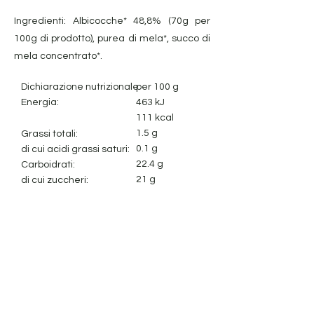
Ingredienti: Albicocche* 48,8% (70g per
100g di prodotto), purea di mela*, succo di
mela concentrato*.
Dichiarazione nutrizionale:
per 100 g
Energia:
463 kJ
111 kcal
1.5 g
Grassi totali:
0.1 g
di cui acidi grassi saturi:
22.4 g
Carboidrati:
21 g
di cui zuccheri:
1.8 g
Fibra alimentare:
1.1 g
Proteine:
0.2 g
Sale:
Avviso legale
Cookie Policy