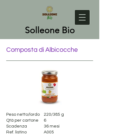
Solleone Bio
Composta di Albicocche
Peso netto/lordo
220/385 g
Qtà per cartone
6
Scadenza
36 mesi
Ref. listino
A005