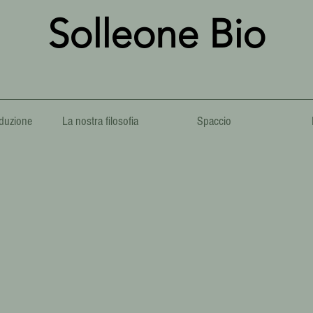
Solleone Bio
duzione
La nostra filosofia
Spaccio