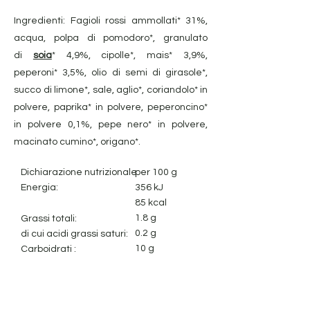
Ingredienti: Fagioli rossi ammollati* 31%,
acqua, polpa di pomodoro*, granulato
di
soia
* 4,9%, cipolle*, mais* 3,9%,
peperoni* 3,5%, olio di semi di girasole*,
succo di limone*, sale, aglio*, coriandolo* in
polvere, paprika* in polvere, peperoncino*
in polvere 0,1%, pepe nero* in polvere,
macinato cumino*, origano*.
Dichiarazione nutrizionale:
per 100 g
Energia:
356 kJ
85 kcal
1.8 g
Grassi totali:
0.2 g
di cui acidi grassi saturi:
10 g
Carboidrati :
1.9 g
di cui zuccheri :
3.0 g
Fibra alimentare:
5.5 g
Proteine:
0,96 g