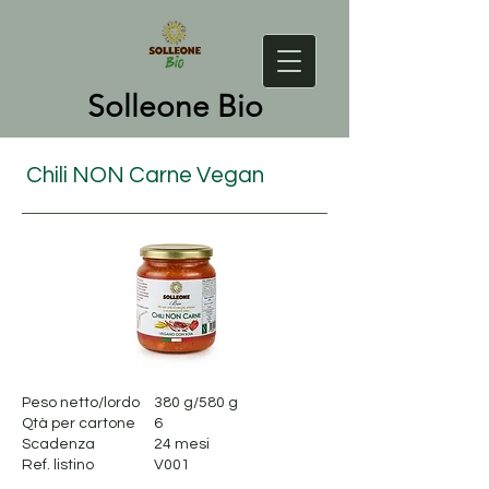
Solleone Bio
Chili NON Carne Vegan
Peso netto/lordo
380 g/580 g
Qtà per cartone
6
Scadenza
24 mesi
Ref. listino
V001