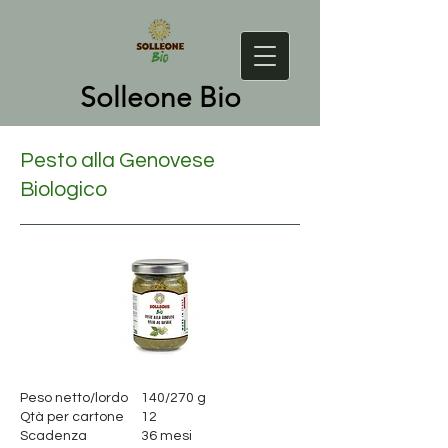
Solleone Bio
Pesto alla Genovese
Biologico
Peso netto/lordo
140/270 g
Qtà per cartone
12
Scadenza
36 mesi