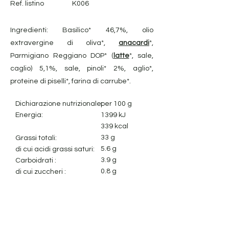
Ref. listino
K006
Ingredienti: Basilico* 46,7%, olio
extravergine di oliva*,
anacardi
*,
Parmigiano Reggiano DOP* (
latte
*, sale,
caglio) 5,1%, sale, pinoli* 2%, aglio*,
proteine di piselli*, farina di carrube*.
Dichiarazione nutrizionale:
per 100 g
Energia:
1399 kJ
339 kcal
33 g
Grassi totali:
5.6 g
di cui acidi grassi saturi:
3.9 g
Carboidrati :
0.8 g
di cui zuccheri :
1.4 g
Fibra alimentare:
6.1 g
Proteine:
2.3 g
Sale: