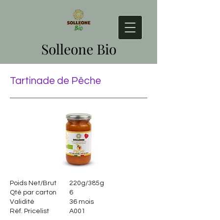
Solleone Bio
Tartinade de Pêche
Poids Net/Brut
220g/385g
Qté par carton
6
Validité
36 mois
Réf. Pricelist
A001