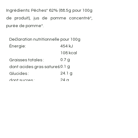
Ingrédients: Pêches* 62% (88.5g pour 100g
de produit), jus de pomme concentré*,
purée de pomme*.
Dećlaration nutritionnelle :
pour 100g
Énergie:
454 kJ
108 kcal
0.7 g
Graisses totales :
0.1 g
dont acides gras satureś:
24.1 g
Glucides :
24 g
dont sucres :
1.3 g
Fibres alimentaires:
0.8 g
Protéines:
0.2 g
Sel:
Mentions légales