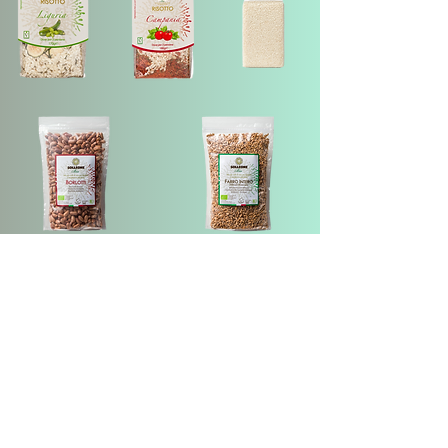
Bocaux en verre de 50g a 550g
Sacs, film, doypack, aluminium
Sacs sous-vide de 250g a 1kg
Service de conseil en
étiquetage