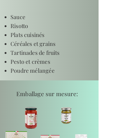
Sauce
Risotto
Plats cuisinés
Céréales et grains
Tartinades de fruits
Pesto et crèmes
Poudre mélangée
Emballage sur mesure: