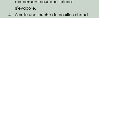
doucement pour que l’alcool 
s’évapore.
Ajoute une louche de bouillon chaud 
et continue de remuer régulièrement, 
en ajoutant du bouillon au fur et à 
mesure que le riz l’absorbe, pendant 
environ 16 minutes.
Lorsque le riz est presque cuit, 
incorpore la crème au Parmigiano 
Reggiano. Remue bien jusqu’à ce 
que la crème soit totalement fondue 
et bien incorporée.
Retire du feu et sers immédiatement, 
bien chaud.
Introduction
Précédent
suivant