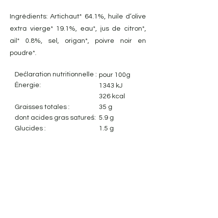
Ingrédients: Artichaut* 64.1%, huile d’olive
extra vierge* 19.1%, eau*, jus de citron*,
ail* 0.8%, sel, origan*, poivre noir en
poudre*.
Dećlaration nutritionnelle :
pour 100g
Énergie:
1343 kJ
326 kcal
Graisses totales :
35 g
dont acides gras satureś:
5.9 g
Glucides :
1.5 g
dont sucres :
0.9 g
Fibres alimentaires:
0.0 g
Protéines:
1.2 g
Sel:
0.60 g
Mentions légales