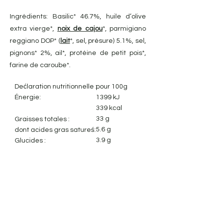
Ingrédients: Basilic* 46.7%, huile d’olive
extra vierge*,
noix de cajou
*, parmigiano
reggiano DOP* (
lait
*, sel, présure) 5.1%, sel,
pignons* 2%, ail*, protéine de petit pois*,
farine de caroube*.
Dećlaration nutritionnelle :
pour 100g
Énergie:
1399 kJ
339 kcal
33 g
Graisses totales :
5.6 g
dont acides gras satureś:
3.9 g
Glucides :
0.8 g
dont sucres :
1.4 g
Fibres alimentaires:
6.1 g
Protéines:
2.3 g
Sel: