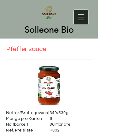
Solleone Bio
Pfeffer sauce
Netto-/Bruttogewicht
340/530g
Menge pro Karton
6
Haltbarkeit
36 Monate
Ref. Preisliste
K002