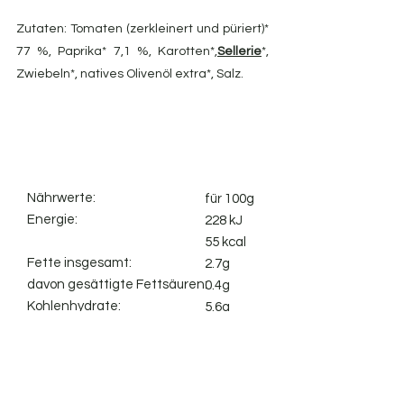
Zutaten: Tomaten (zerkleinert und püriert)*
77 %, Paprika* 7,1 %, Karotten*,
Sellerie
*,
Zwiebeln*, natives Olivenöl extra*, Salz.
Nährwerte:
für 100g
Energie:
228 kJ
55 kcal
Fette insgesamt:
2.7g
davon gesättigte Fettsäuren:
0.4g
Kohlenhydrate:
5.6g
4.2g
davon Zucker:
1.6g
Ballaststoffe:
1.2g
Protein:
1,82 g
Salz: