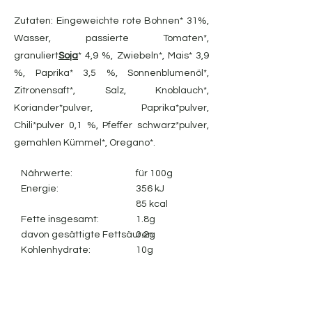
Zutaten: Eingeweichte rote Bohnen* 31%,
Wasser, passierte Tomaten*,
granuliert
Soja
* 4,9 %, Zwiebeln*, Mais* 3,9
%, Paprika* 3,5 %, Sonnenblumenöl*,
Zitronensaft*, Salz, Knoblauch*,
Koriander*pulver, Paprika*pulver,
Chili*pulver 0,1 %, Pfeffer schwarz*pulver,
gemahlen Kümmel*, Oregano*.
Nährwerte:
für 100g
Energie:
356 kJ
85 kcal
Fette insgesamt:
1.8g
davon gesättigte Fettsäuren:
0.2g
Kohlenhydrate:
10g
1.9g
davon Zucker:
3.0g
Ballaststoffe:
5.5g
Protein:
0,96 g