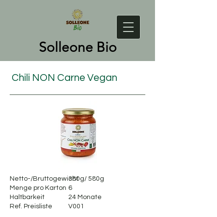
Solleone Bio
Chili NON Carne Vegan
Netto-/Bruttogewicht
380g/ 580g
Menge pro Karton
6
Haltbarkeit
24 Monate
Ref. Preisliste
V001