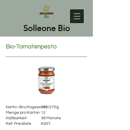
Solleone Bio
Bio-Tomatenpesto
Netto-/Bruttogewicht
140/270g
Menge pro Karton
12
Haltbarkeit
36 Monate
Ref. Preisliste
K007