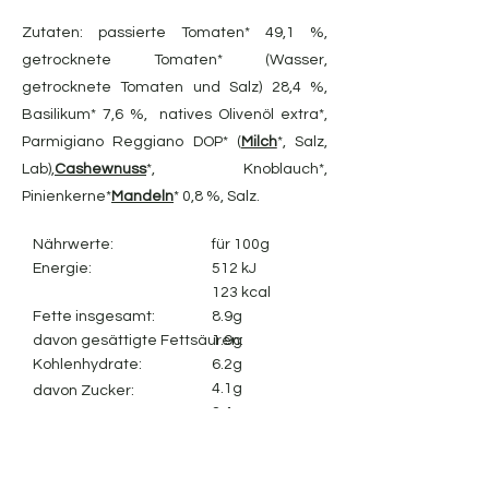
Zutaten: passierte Tomaten* 49,1 %,
getrocknete Tomaten* (Wasser,
getrocknete Tomaten und Salz) 28,4 %,
Basilikum* 7,6 %, natives Olivenöl extra*,
Parmigiano Reggiano DOP* (
Milch
*, Salz,
Lab),
Cashewnuss
*, Knoblauch*,
Pinienkerne*
Mandeln
* 0,8 %, Salz.
Nährwerte:
für 100g
Energie:
512 kJ
123 kcal
Fette insgesamt:
8.9g
davon gesättigte Fettsäuren:
1.9g
Kohlenhydrate:
6.2g
4.1g
davon Zucker:
2.4g
Ballaststoffe:
3.5g
Protein:
2.1 g
Salz: