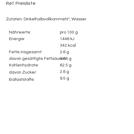
Ref. Preisliste
Zutaten: Dinkelhalbvollkornmehl*, Wasser.
Nährwerte:
pro 100 g
Energie:
1446
kJ
342 kcal
Fette insgesamt:
2.6 g
davon gesättigte Fettsäuren:
0.64 g
Kohlenhydrate:
62.5 g
2.8 g
davon Zucker:
9.5 g
Ballaststoffe:
12.4 g
Protein:
0.01 g
Salz:
Impressum
Cookie-Richtlinie