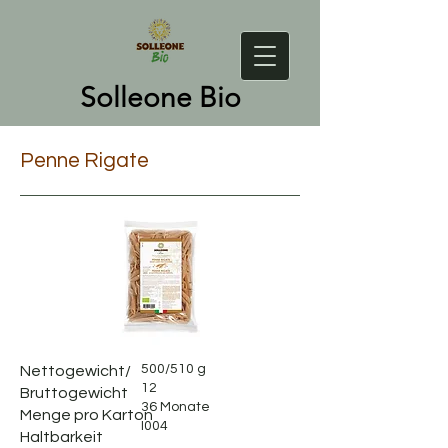
Solleone Bio
Penne Rigate
500/510 g
Nettogewicht/
12
Bruttogewicht
36 Monate
Menge pro Karton
I004
Haltbarkeit