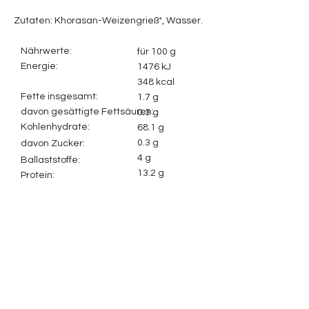
Zutaten: Khorasan-Weizengrieß*, Wasser.
Nährwerte:
für 100 g
Energie:
1476 kJ
348 kcal
Fette insgesamt:
1.7 g
davon gesättigte Fettsäuren:
0.3 g
Kohlenhydrate:
68.1 g
0.3 g
davon Zucker:
4 g
Ballaststoffe:
13.2 g
Protein:
0.003 g
Salz:
Impressum
Cookie-Richtlinie