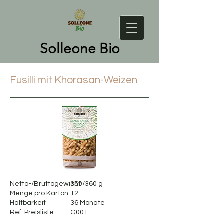
Solleone Bio
Fusilli
mit Khorasan-Weizen
Netto-/Bruttogewicht
350/360 g
Menge pro Karton
12
Haltbarkeit
36 Monate
Ref. Preisliste
G001