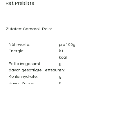
Ref. Preisliste
Zutaten: Carnaroli-Reis*.
Nährwerte:
pro 100g
Energie:
kJ
kcal
Fette insgesamt:
g
davon gesättigte Fettsäuren:
g
Kohlenhydrate:
g
g
davon Zucker:
g
Ballaststoffe:
g
Protein:
g
Salz:
Impressum