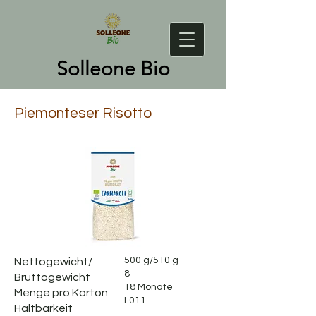
Solleone Bio
Piemonteser Risotto
500 g/510 g
Nettogewicht/
8
Bruttogewicht
18 Monate
Menge pro Karton
L011
Haltbarkeit