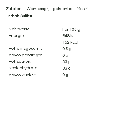
Zutaten: Weinessig*, gekochter Most*.
Enthält
Sulfite.
Nährwerte:
Für 100 g
Energie:
648 kJ
152 kcal
Fette insgesamt:
0.5 g
davon gesättigte
0 g
Fettsäuren:
33 g
Kohlenhydrate:
33 g
0 g
davon Zucker:
0.5 g
Ballaststoffe:
0.1 g
Protein:
Salz:
Impressum
Cookie-Richtlinie