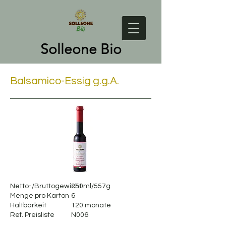
Solleone Bio
Balsamico-Essig g.g.A.
Netto-/Bruttogewicht
250ml/557g
Menge pro Karton
6
Haltbarkeit
120 monate
Ref. Preisliste
N006