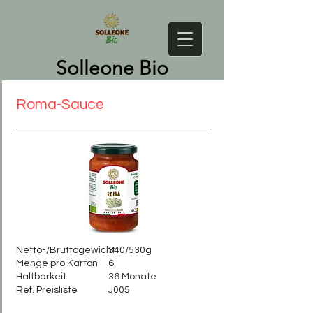
Solleone Bio
Roma-Sauce
Netto-/Bruttogewicht
340/530g
Menge pro Karton
6
Haltbarkeit
36 Monate
Ref. Preisliste
J005