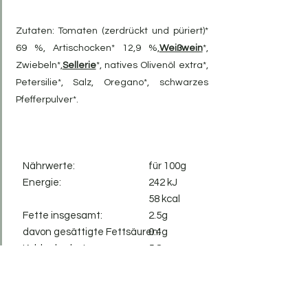
Zutaten: Tomaten (zerdrückt und püriert)*
69 %, Artischocken* 12,9 %,
Weißwein
*,
Zwiebeln*,
Sellerie
*, natives Olivenöl extra*,
Petersilie*, Salz, Oregano*, schwarzes
Pfefferpulver*.
Nährwerte:
für 100g
Energie:
242 kJ
58 kcal
Fette insgesamt:
2.5g
davon gesättigte Fettsäuren:
0.4g
Kohlenhydrate:
5.8g
3.3g
davon Zucker:
1.4g
Ballaststoffe:
1.3g
Protein: